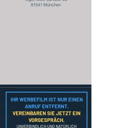
81541 München
IHR WERBEFILM IST NUR EINEN
ANRUF ENTFERNT.
VEREINBAREN SIE JETZT EIN
VORGESPRÄCH.
UNVERBINDLICH UND NATÜRLICH